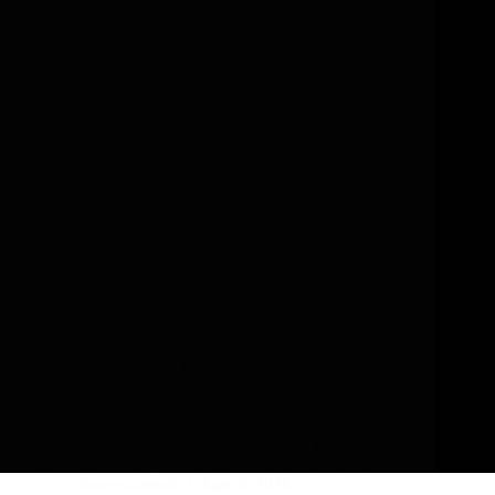
Nikmati umroh lebih nyaman bersama LCU dengan
layanan airport handling. Urusan check-in, bagasi
hingga keberangkatan dibantu tim profesional. Bagi
banyak orang, umroh merupakan perjalanan yang
sudah lama dinantikan. Namun, di balik rasa bahagia
dan antusias menyambut Tanah Suci, tidak sedikit…
lowcostumroh
June 8, 2026