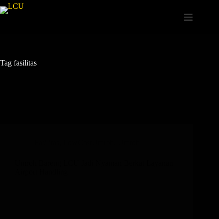
Tag
fasilitas
Fasilitas
,
LowCostUmroh
,
Umroh
Umroh Bareng LCU Jadi Nyaman Berkat Layanan
Airport Handling