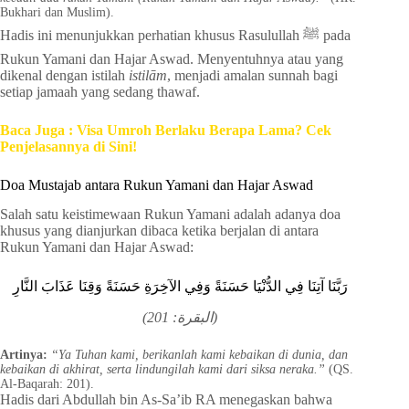
Bukhari dan Muslim).
Hadis ini menunjukkan perhatian khusus Rasulullah ﷺ pada
Rukun Yamani dan Hajar Aswad. Menyentuhnya atau yang
dikenal dengan istilah
istilām
, menjadi amalan sunnah bagi
setiap jamaah yang sedang thawaf.
Baca Juga : Visa Umroh Berlaku Berapa Lama? Cek
Penjelasannya di Sini!
Doa Mustajab antara Rukun Yamani dan Hajar Aswad
Salah satu keistimewaan Rukun Yamani adalah adanya doa
khusus yang dianjurkan dibaca ketika berjalan di antara
Rukun Yamani dan Hajar Aswad:
رَبَّنَا آتِنَا فِي الدُّنْيَا حَسَنَةً وَفِي الآخِرَةِ حَسَنَةً وَقِنَا عَذَابَ النَّارِ
(البقرة: 201)
Artinya:
“Ya Tuhan kami, berikanlah kami kebaikan di dunia, dan
kebaikan di akhirat, serta lindungilah kami dari siksa neraka.”
(QS.
Al-Baqarah: 201).
Hadis dari Abdullah bin As-Sa’ib RA menegaskan bahwa