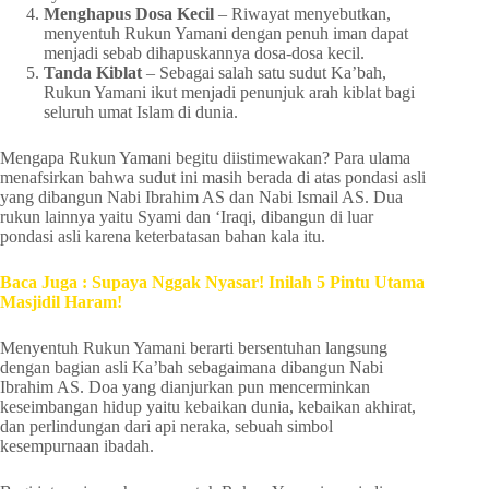
Menghapus Dosa Kecil
– Riwayat menyebutkan,
menyentuh Rukun Yamani dengan penuh iman dapat
menjadi sebab dihapuskannya dosa-dosa kecil.
Tanda Kiblat
– Sebagai salah satu sudut Ka’bah,
Rukun Yamani ikut menjadi penunjuk arah kiblat bagi
seluruh umat Islam di dunia.
Mengapa Rukun Yamani begitu diistimewakan? Para ulama
menafsirkan bahwa sudut ini masih berada di atas pondasi asli
yang dibangun Nabi Ibrahim AS dan Nabi Ismail AS. Dua
rukun lainnya yaitu Syami dan ‘Iraqi, dibangun di luar
pondasi asli karena keterbatasan bahan kala itu.
Baca Juga : Supaya Nggak Nyasar! Inilah 5 Pintu Utama
Masjidil Haram!
Menyentuh Rukun Yamani berarti bersentuhan langsung
dengan bagian asli Ka’bah sebagaimana dibangun Nabi
Ibrahim AS. Doa yang dianjurkan pun mencerminkan
keseimbangan hidup yaitu kebaikan dunia, kebaikan akhirat,
dan perlindungan dari api neraka, sebuah simbol
kesempurnaan ibadah.