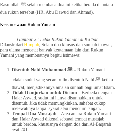
Rasulullah ﷺ selalu membaca doa ini ketika berada di antara
dua rukun tersebut (HR. Abu Dawud dan Ahmad).
Keistimewaan Rukun Yamani
Gambar 2 : Letak Rukun Yamani di Ka’bah
Dilansir dari
Himpuh
, Selain doa khusus dan sunnah thawaf,
para ulama mencatat banyak keutamaan lain dari Rukun
Yamani yang membuatnya begitu istimewa:
Disentuh Nabi Muhammad ﷺ
– Rukun Yamani
adalah sudut yang secara rutin disentuh Nabi ﷺ ketika
thawaf, menjadikannya amalan sunnah bagi umat Islam.
Tidak Dianjurkan untuk Dicium
– Berbeda dengan
Hajar Aswad, sudut ini hanya disunnahkan untuk
disentuh. Jika tidak memungkinkan, sahabat cukup
melewatinya tanpa isyarat atau mencium tangan.
Tempat Doa Mustajab
– Area antara Rukun Yamani
dan Hajar Aswad dikenal sebagai tempat mustajab
untuk berdoa, khususnya dengan doa dari Al-Baqarah
ayat 201.