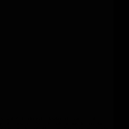
Kiswah Ka’bah ternyata tak selalu hitam, ada sejarah
perubahan warna Kiswah Ka’bah dari masa ke masa dan
alasan warna hitam dipilih saat ini. Bagi jutaan umat Muslim