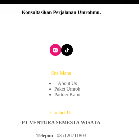
di seluruh dunia, Ka’bah tentu menjadi simbol suci yang
begitu melekat di hati…
Konsultasikan Perjalanan Umrohmu
.
lowcostumroh
June 30, 2026
Site Menu
About Us
Paket Umroh
Partner Kami
Contact Us
PT VENTURA SEMESTA WISATA
Telepon
: 085126711803