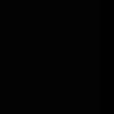
Kenali 5 pintu masuk Masjidil Haram yang memberikan akses
lebih dekat menuju Ka’bah agar ibadah lebih mudah, nyaman,
dan tidak tersesat. Luasnya Masjidil Haram menjadi tantangan
tersendiri bagi seluruh jemaah yang melaksanakan ibadah
umroh. Dilengkapi dengan ratusan gerbang di berbagai…
lowcostumroh
July 10, 2026
Ka'bah
Ternyata Kiswah Ka’bah Tidak Selalu Berwarna Hitam!