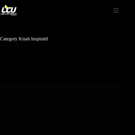
Category
Kisah Inspiratif
Kisah Inspiratif
,
Masjid Nabawi
Kisah Pohon Menangis di Masjid Nabawi Karena Rasulullah
SAW