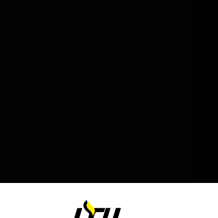
Kisah pohon kurma di Masjid Nabawi yang menangis karena
merindukan Rasulullah SAW, cerita mengharukan yang penuh
hikmah bagi umat Islam. Di tengah suasana tenang Masjid
Nabawi, tersimpan sebuah kisah yang begitu menyentuh hati.
Bukan tentang manusia, bukan pula tentang para…
lowcostumroh
May 15, 2026