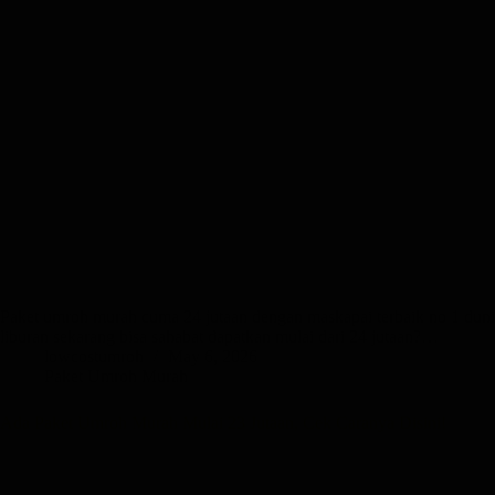
Paket umroh murah cuma 24 jutaan dengan maskapai terbaik no 1 dunia!
liburan sekarang bisa sahabat dapatkan mulai dari 24 jutaan?…
lowcostumroh
May 6, 2026
Paket Umroh Murah
Ada Paket Umroh Murah Mulai 23 Jutaan, Cek Caranya Disini!