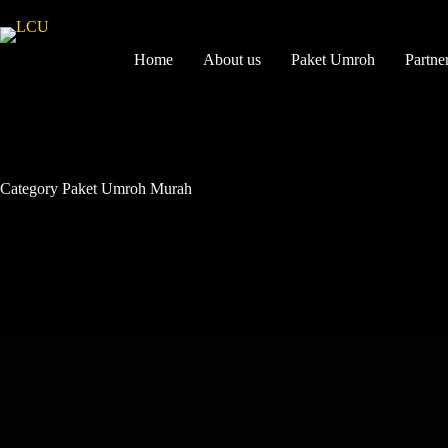
Home
About us
Paket Umroh
Partne
Category
Paket Umroh Murah
LowCostUmroh
,
Paket Umroh Murah
Paket Umroh Murah Cuma 24 Jt, Dengan Maskapai No 1 Dunia!