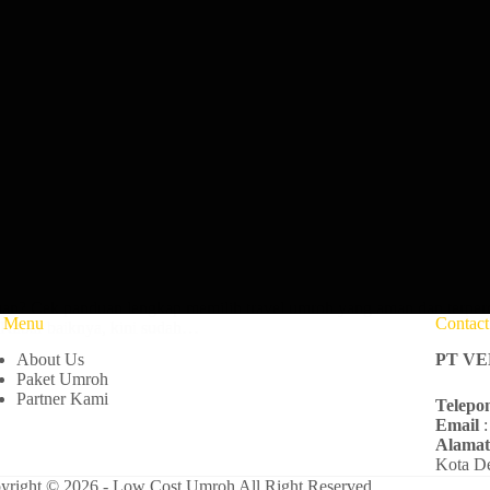
man? Cek panduan lengkap memilih travel umroh yang aman dan terper
e Menu
Contac
. Kabar baiknya, kini sudah…
About Us
PT V
Paket Umroh
Partner Kami
Telepo
Email
:
Alama
Kota De
yright © 2026 - Low Cost Umroh All Right Reserved