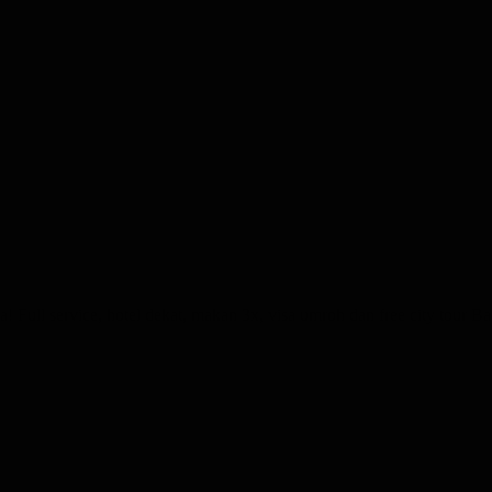
 Full service, hotel dekat, makan 3x, visa umroh dan free city tour 