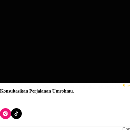
Ingin berangkat dengan paket umroh murah mulai 23 jutaan dengan a
Sit
menunaikan ibadah ke Tanah Suci, namun seringkali terkendala biaya
Konsultasikan Perjalanan Umrohmu
.
lowcostumroh
March 13, 2026
Cop