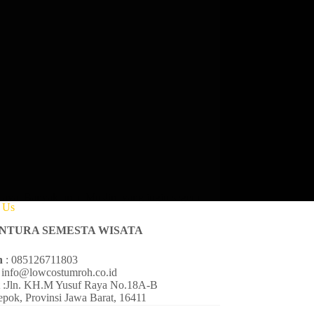
caya. Banyak umat Muslim yang ingin segera
t Us
ENTURA SEMESTA WISATA
n
: 085126711803
 info@lowcostumroh.co.id
t
:Jln. KH.M Yusuf Raya No.18A-B
pok, Provinsi Jawa Barat, 16411