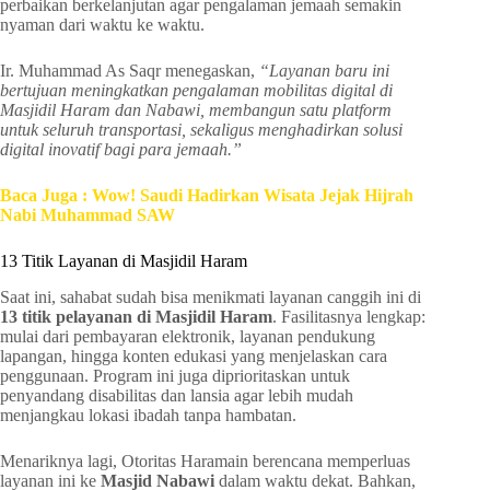
perbaikan berkelanjutan agar pengalaman jemaah semakin
nyaman dari waktu ke waktu.
Ir. Muhammad As Saqr menegaskan,
“Layanan baru ini
bertujuan meningkatkan pengalaman mobilitas digital di
Masjidil Haram dan Nabawi, membangun satu platform
untuk seluruh transportasi, sekaligus menghadirkan solusi
digital inovatif bagi para jemaah.”
Baca Juga : Wow! Saudi Hadirkan Wisata Jejak Hijrah
Nabi Muhammad SAW
13 Titik Layanan di Masjidil Haram
Saat ini, sahabat sudah bisa menikmati layanan canggih ini di
13 titik pelayanan di Masjidil Haram
. Fasilitasnya lengkap:
mulai dari pembayaran elektronik, layanan pendukung
lapangan, hingga konten edukasi yang menjelaskan cara
penggunaan. Program ini juga diprioritaskan untuk
penyandang disabilitas dan lansia agar lebih mudah
menjangkau lokasi ibadah tanpa hambatan.
Menariknya lagi, Otoritas Haramain berencana memperluas
layanan ini ke
Masjid Nabawi
dalam waktu dekat. Bahkan,