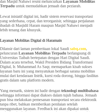
dan Masjid Nabawi resmi meluncurkan
Layanan Mobilitas
Terpadu
untuk memudahkan jemaah dan peziarah.
Lewat inisiatif digital ini, hadir sistem reservasi transportasi
yang sederhana, cepat, dan terorganisir, sehingga perjalanan
ibadah di Masjidil Haram maupun Masjid Nabawi menjadi
lebih tenang dan khusyuk.
Layanan Mobilitas Digital di Haramain
Dilansir dari laman pemberitaan lokal Saudi
sabq.com
,
peluncuran
Layanan Mobilitas Terpadu
berlangsung di
Universitas Taibah bertepatan dengan Hari Digital Saudi.
Dalam acara tersebut, Wakil Presiden Bidang Transformasi
Digital, Ir. Muhammad As Saqr, memaparkan kisah sukses
layanan baru ini yang menyatukan berbagai sarana mobilitas
mulai dari kendaraan listrik, kursi roda dorong, hingga fasilitas
gratis dalam satu platform modern.
Yang menarik, sistem ini hadir dengan
teknologi multibahasa
sehingga informasi dapat diakses dalam tujuh bahasa. Jemaah
pun bisa melakukan pemesanan transportasi secara elektronik
tanpa ribet, bahkan memberikan penilaian setelah
menggunakan layanan. Feedback ini akan dipakai untuk