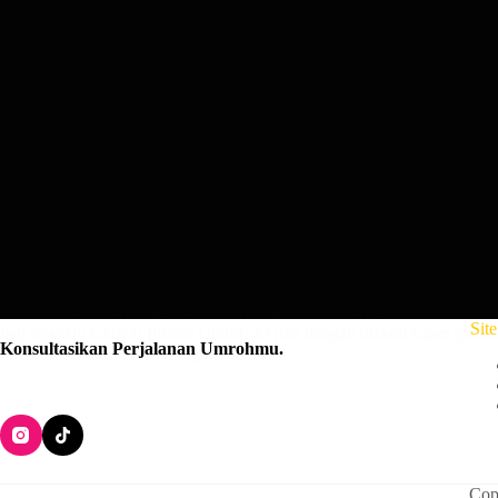
Gebyar Promo umroh 23 juta dari Low Cost Umroh! Diskon hingga 3 ju
Sit
lagi ngadain Gebyar Promo Umroh 23 juta dengan diskon super spesi
Konsultasikan Perjalanan Umrohmu
.
lowcostumroh
August 7, 2025
Cop