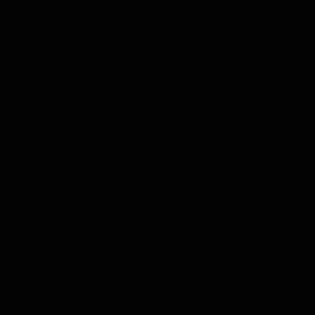
nyaman, fasilitas lengkap, dan bimbingan profesional dari Low Cost 
gan biaya yang lebih ringan dan…