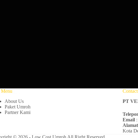
ta, seat terbatas, berangkat lebih hemat dan nyaman. Cek promonya 
e Menu
Contac
al sampai…
About Us
PT V
Paket Umroh
Partner Kami
Telepo
Email
:
Alama
Kota De
yright © 2026 - Low Cost Umroh All Right Reserved