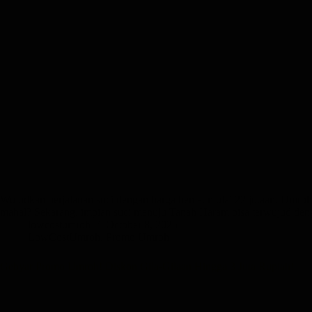
Wujudkan perjalanan suci dengan harga hemat mulai 22 jutaan. Umroh 
mahal? Sekarang, impian suci menuju Tanah Haram bisa terwujud den
lowcostumroh
October 8, 2025
LowCostUmroh
,
Promo Umroh
Gebyar Promo Umroh! Diskon Gila-Gilaan Hingga 3 Juta Rupiah!