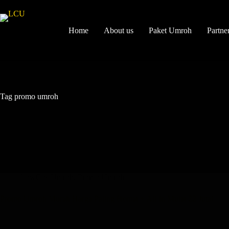
Home
About us
Paket Umroh
Partne
Tag
promo umroh
LowCostUmroh
,
Promo Umroh
Promo Umroh Murah Harga Paling Hemat + All In Mulai 22 Juta!