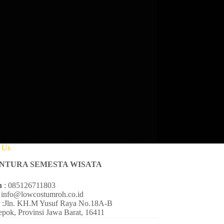
sekarang! Siap-siap sahabat! Low Cost Umroh
t Us
ENTURA SEMESTA WISATA
n
: 085126711803
 info@lowcostumroh.co.id
t
:Jln. KH.M Yusuf Raya No.18A-B
pok, Provinsi Jawa Barat, 16411