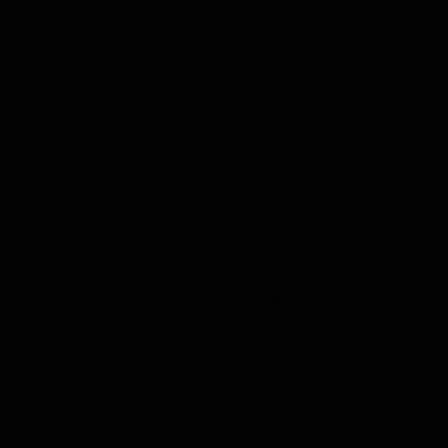
rah dari berbagai penjuru dunia berkumpul untuk beribadah. Para pela
n bisa bermacam-macam, mulai dari menawarkan jasa…