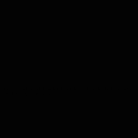
oh, hal ini tentu menimbulkan kepanikan dan tidak tahu harus berbuat 
an untuk mengatasi masalah…