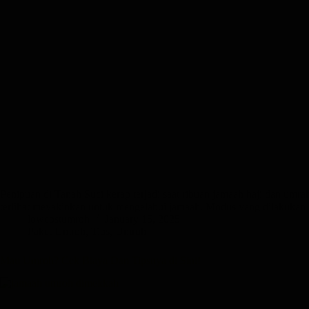
Penipuan di Tanah Suci kerap terjadi saat ribuan jamaah haji dan um
terlihat meyakinkan untuk mengelabui jamaah. Modus yang dilakuka
lowcostumroh
January 15, 2025
Paket Umroh
,
Tips
,
Umroh
Mau Umroh? Cek Biaya Dan Tipsnya di Sini!