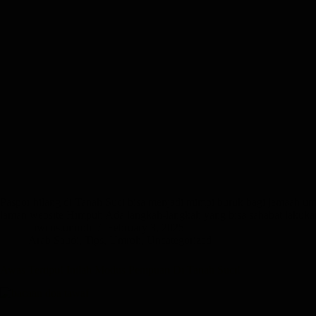
Paspor hilang di Tanah Suci bisa menjadi mimpi buruk bagi jemaah umr
laman website Himpuh Ada langkah-langkah yang bisa sahabat lakuk
lowcostumroh
February 3, 2025
Arab Saudi
,
Tips
,
Umroh
,
Uncategorized
Awas Tertipu! Inilah Modus Penipuan Di Tanah Suci!