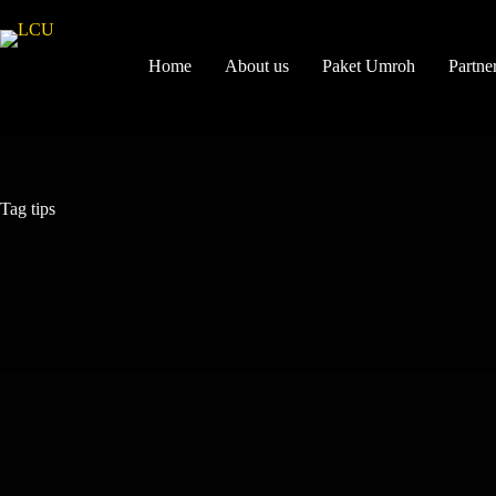
Home
About us
Paket Umroh
Partne
Tag
tips
Paspor
,
Tips
,
Umroh
Gawat! Paspor Hilang di Tanah Suci? Simak Tipsnya di Sini!