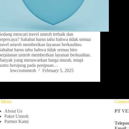
Sedang mencari travel umroh terbaik dan
terpercaya? Sahabat harus tahu bahwa tidak semua
travel umroh memberikan layanan berkualitas.
Sahabat harus tahu bahwa tidak semua biro
perjalanan umroh memberikan layanan berkualitas.
Banyak yang menawarkan harga murah, tetapi
justru berujung pada penipuan…
lowcostumroh
February 5, 2025
e Menu
Contac
About Us
PT V
Paket Umroh
Partner Kami
Telepo
Email
: