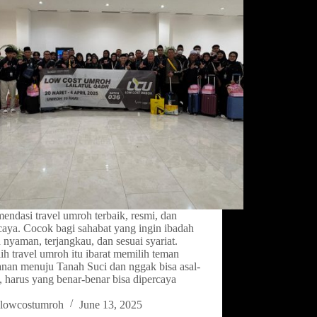
ndasi travel umroh terbaik, resmi, dan
caya. Cocok bagi sahabat yang ingin ibadah
nyaman, terjangkau, dan sesuai syariat.
h travel umroh itu ibarat memilih teman
anan menuju Tanah Suci dan nggak bisa asal-
, harus yang benar-benar bisa dipercaya
lowcostumroh
June 13, 2025