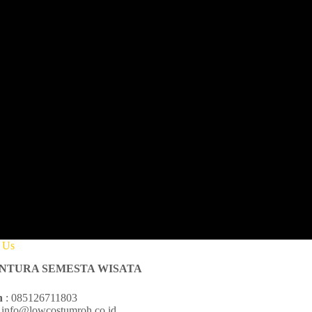
t Us
ENTURA SEMESTA WISATA
n
: 085126711803
 info@lowcostumroh.co.id