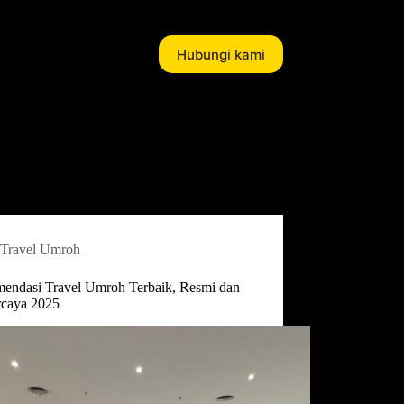
Hubungi kami
Travel Umroh
endasi Travel Umroh Terbaik, Resmi dan
rcaya 2025