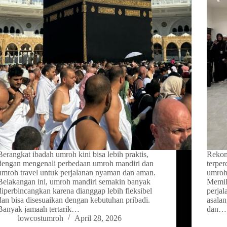
Berangkat ibadah umroh kini bisa lebih praktis,
Rekome
dengan mengenali perbedaan umroh mandiri dan
terper
umroh travel untuk perjalanan nyaman dan aman.
umroh 
Belakangan ini, umroh mandiri semakin banyak
Memili
diperbincangkan karena dianggap lebih fleksibel
perjal
dan bisa disesuaikan dengan kebutuhan pribadi.
asalan
Banyak jamaah tertarik…
dan…
lowcostumroh
April 28, 2026