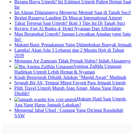
Berapa Biaya Umroh? Ini Estimasi Umroh Paling Hemat Saat
Ini
Ini Alasan Dilarangnya Mengejar Merpati Saat di Tanah Suci!
Begini Rasanya Landing Di Muscat International Airport
Takut Tersesat Saat Umroh? Ikuti 3 Tips Ini Di Tanah Suci
Review Fajr Al Badea 4: Hotel Nyaman Dan Affordable
Mau Berangkat Umroh? Jangan Lewatkan Amalan yang Satu
Ini!
Makam Baqi: Pemakaman Yang Didambakan Banyak Jemaah
Langka! Akan Ada 3 Lebaran dan 2 Musim Haji di Tahun
2039
Mengapa Air Zamzam Tidak Pernah Habis? Inilah Alasannya
Annissa Zulfida Umasugi
Hadirkan Umroh Lebih Hemat & Nyaman
Kisah Bersejarah Dibalik Julukan “Masjid Awan” Madinah
Sejarah Bir Ali, Tempat Miqot Favorit Para Jemaah Umroh
Pilih Travel Umroh Murah Atau Aman, Mana Yang Harus
Dipilih?
Hukum Haid Saat Umroh,
Apa Yang Harus Jamaah Lakukan?
Mengenal Jabal Uhud : Gunung Yang Dicintai Rasulullah
SAW