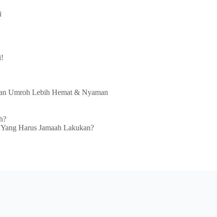
i
i!
rkan Umroh Lebih Hemat & Nyaman
h?
 Yang Harus Jamaah Lakukan?