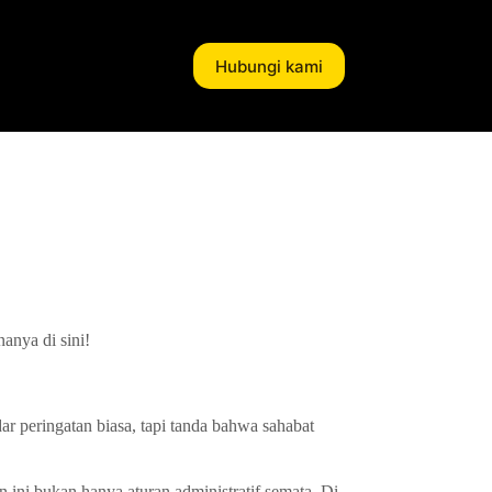
Hubungi kami
nya di sini!
ar peringatan biasa, tapi tanda bahwa sahabat
 ini bukan hanya aturan administratif semata. Di