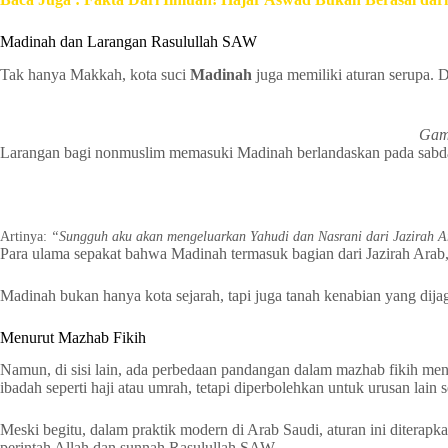
Madinah dan Larangan Rasulullah SAW
Tak hanya Makkah, kota suci
Madinah
juga memiliki aturan serupa. 
Gam
Larangan bagi nonmuslim memasuki Madinah berlandaskan pada sabd
Artinya:
“Sungguh aku akan mengeluarkan Yahudi dan Nasrani dari Jazirah Ar
Para ulama sepakat bahwa Madinah termasuk bagian dari Jazirah Arab,
Madinah bukan hanya kota sejarah, tapi juga tanah kenabian yang di
Menurut Mazhab Fikih
Namun, di sisi lain, ada perbedaan pandangan dalam mazhab fikih me
ibadah seperti haji atau umrah, tetapi diperbolehkan untuk urusan lain
Meski begitu, dalam praktik modern di Arab Saudi, aturan ini ditera
perintah Allah dan sunnah Rasulullah SAW.