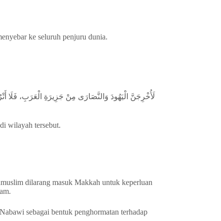
menyebar ke seluruh penjuru dunia.
لَأُخْرِجَنَّ الْيَهُودَ وَالنَّصَارَى مِنْ جَزِيرَةِ الْعَرَبِ، فَلَا أَتْرُ
i wilayah tersebut.
onmuslim dilarang masuk Makkah untuk keperluan
lam.
d Nabawi sebagai bentuk penghormatan terhadap