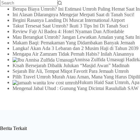
Berapa Biaya Umroh? Ini Estimasi Umroh Paling Hemat Saat In
Ini Alasan Dilarangnya Mengejar Merpati Saat di Tanah Suci!
Begini Rasanya Landing Di Muscat International Airport
Takut Tersesat Saat Umroh? Ikuti 3 Tips Ini Di Tanah Suci
Review Fajr Al Badea 4: Hotel Nyaman Dan Affordable
Mau Berangkat Umroh? Jangan Lewatkan Amalan yang Satu In
Makam Baqi: Pemakaman Yang Didambakan Banyak Jemaah
Langka! Akan Ada 3 Lebaran dan 2 Musim Haji di Tahun 2039
Mengapa Air Zamzam Tidak Pernah Habis? Inilah Alasannya
Annissa Zulfida Umasugi Hadi
Kisah Bersejarah Dibalik Julukan “Masjid Awan” Madinah
Sejarah Bir Ali, Tempat Miqot Favorit Para Jemaah Umroh
Pilih Travel Umroh Murah Atau Aman, Mana Yang Harus Dipili
Hukum Haid Saat Umroh, Apa
Mengenal Jabal Uhud : Gunung Yang Dicintai Rasulullah SAW
Berita Terkait