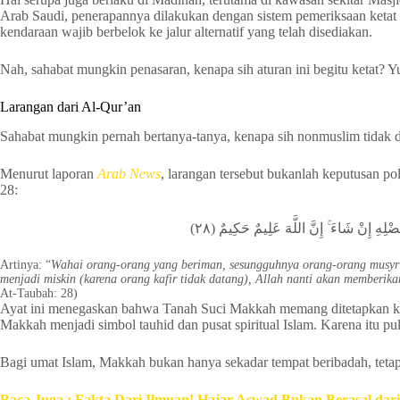
Arab Saudi, penerapannya dilakukan dengan sistem pemeriksaan ketat 
kendaraan wajib berbelok ke jalur alternatif yang telah disediakan.
Nah, sahabat mungkin penasaran, kenapa sih aturan ini begitu ketat? Y
Larangan dari Al-Qur’an
Sahabat mungkin pernah bertanya-tanya, kenapa sih nonmuslim tidak 
Menurut laporan
Arab News
, larangan tersebut bukanlah keputusan po
28:
ْلِهِ إِنْ شَاءَ ۚ إِنَّ اللَّهَ عَلِيمٌ حَكِيمٌ (٢٨
Artinya: “
Wahai orang-orang yang beriman, sesungguhnya orang-orang musyrik 
menjadi miskin (karena orang kafir tidak datang), Allah nanti akan member
At-Taubah: 28)
Ayat ini menegaskan bahwa Tanah Suci Makkah memang ditetapkan khus
Makkah menjadi simbol tauhid dan pusat spiritual Islam. Karena itu pul
Bagi umat Islam, Makkah bukan hanya sekadar tempat beribadah, teta
Baca Juga : Fakta Dari Ilmuan! Hajar Aswad Bukan Berasal dar