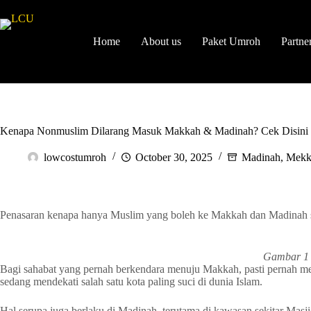
Home
About us
Paket Umroh
Partne
Kenapa Nonmuslim Dilarang Masuk Makkah & Madinah? Cek Disini
lowcostumroh
October 30, 2025
Madinah
,
Mekk
Penasaran kenapa hanya Muslim yang boleh ke Makkah dan Madinah s
Gambar 1 
Bagi sahabat yang pernah berkendara menuju Makkah, pasti pernah me
sedang mendekati salah satu kota paling suci di dunia Islam.
Hal serupa juga berlaku di Madinah, terutama di kawasan sekitar Masj