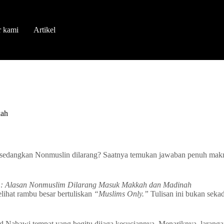
r kami
Artikel
ah
edangkan Nonmuslin dilarang? Saatnya temukan jawaban penuh makna
: Alasan Nonmuslim Dilarang Masuk Makkah dan Madinah
lihat rambu besar bertuliskan
“Muslims Only.”
Tulisan ini bukan sekad
id Nabawi tempat yang begitu dijaga kesuciannya. Menariknya, larangan