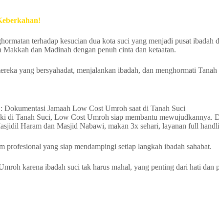
Keberkahan!
ghormatan terhadap kesucian dua kota suci yang menjadi pusat ibadah d
an Makkah dan Madinah dengan penuh cinta dan ketaatan.
 mereka yang bersyahadat, menjalankan ibadah, dan menghormati Tana
: Dokumentasi Jamaah Low Cost Umroh saat di Tanah Suci
ki di Tanah Suci, Low Cost Umroh siap membantu mewujudkannya. Den
at Masjidil Haram dan Masjid Nabawi, makan 3x sehari, layanan full hand
 profesional yang siap mendampingi setiap langkah ibadah sahabat.
Umroh karena ibadah suci tak harus mahal, yang penting dari hati dan