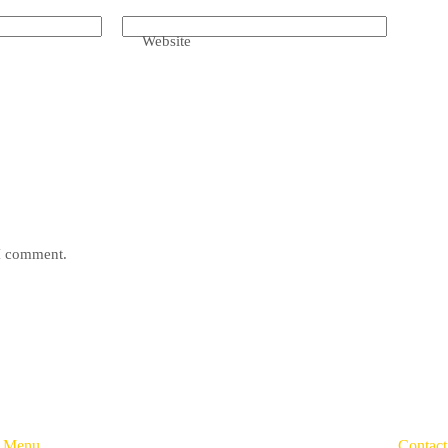
Website
 I comment.
e Menu
Contac