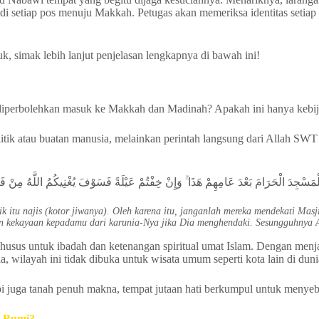
di setiap pos menuju Makkah. Petugas akan memeriksa identitas setiap
uk, simak lebih lanjut penjelasan lengkapnya di bawah ini!
diperbolehkan masuk ke Makkah dan Madinah? Apakah ini hanya kebija
litik atau buatan manusia, melainkan perintah langsung dari Allah SW
ا الْمَسْجِدَ الْحَرَامَ بَعْدَ عَامِهِمْ هَذَا ۚ وَإِنْ خِفْتُمْ عَيْلَةً فَسَوْفَ يُغْنِيكُمُ اللَّهُ مِنْ فَض
itu najis (kotor jiwanya). Oleh karena itu, janganlah mereka mendekati Masji
ikan kekayaan kepadamu dari karunia-Nya jika Dia menghendaki. Sesungguhny
us untuk ibadah dan ketenangan spiritual umat Islam. Dengan menjag
a, wilayah ini tidak dibuka untuk wisata umum seperti kota lain di duni
pi juga tanah penuh makna, tempat jutaan hati berkumpul untuk menye
i Bumi?