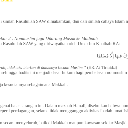
Di sinilah Rasulullah SAW dimakamkan, dan dari sinilah cahaya Islam 
bar 2 : Nonmuslim juga Dilarang Masuk ke Madinah
a Rasulullah SAW yang diriwayatkan oleh Umar bin Khathab RA:
كُ فِيهَا إِلَّا مُسْلِمًا
ab, tidak aku biarkan di dalamnya kecuali Muslim.”
(HR. At-Tirmidzi)
 sehingga hadits ini menjadi dasar hukum bagi pembatasan nonmuslim d
jaga kesuciannya sebagaimana Makkah.
ngenai batas larangan ini. Dalam mazhab Hanafi, disebutkan bahwa n
 seperti perdagangan, selama tidak mengganggu aktivitas ibadah umat Is
pkan secara menyeluruh, baik di Makkah maupun kawasan sekitar Masji