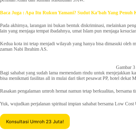
Baca Juga : Apa Itu Rukun Yamani? Sudut Ka’bah Yang Penuh 
Pada akhirnya, larangan ini bukan bentuk diskriminasi, melainkan pen
lain yang menjaga tempat ibadahnya, umat Islam pun menjaga kesuci
Kedua kota ini tetap menjadi wilayah yang hanya bisa dimasuki oleh
zaman Nabi Ibrahim AS.
Gambar 3 
Bagi sahabat yang sudah lama memendam rindu untuk menjejakkan ka
bisa menikmati fasilitas all in mulai dari tiket pesawat PP, hotel dek
Rasakan pengalaman umroh hemat namun tetap berkualitas, bersama tim
Yuk, wujudkan perjalanan spiritual impian sahabat bersama Low Cost 
Konsultasi Umroh 23 Juta!