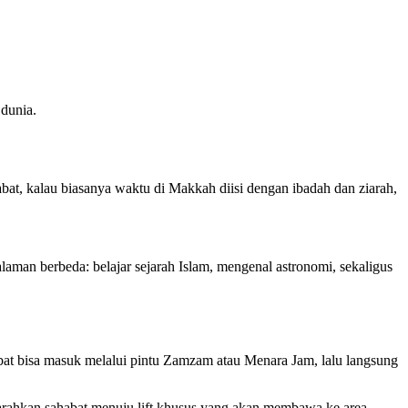
dunia.
bat, kalau biasanya waktu di Makkah diisi dengan ibadah dan ziarah,
laman berbeda: belajar sejarah Islam, mengenal astronomi, sekaligus
bat bisa masuk melalui pintu Zamzam atau Menara Jam, lalu langsung
ngarahkan sahabat menuju lift khusus yang akan membawa ke area