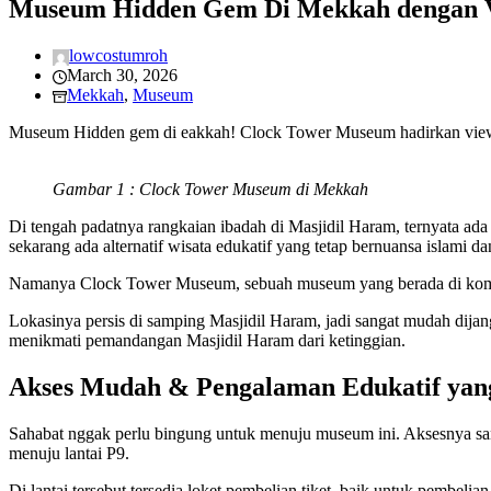
Museum Hidden Gem Di Mekkah dengan V
lowcostumroh
March 30, 2026
Mekkah
,
Museum
Museum Hidden gem di eakkah! Clock Tower Museum hadirkan view Mas
Gambar 1 : Clock Tower Museum di Mekkah
Di tengah padatnya rangkaian ibadah di Masjidil Haram, ternyata ada
sekarang ada alternatif wisata edukatif yang tetap bernuansa islami 
Namanya Clock Tower Museum, sebuah museum yang berada di kompl
Lokasinya persis di samping Masjidil Haram, jadi sangat mudah dijang
menikmati pemandangan Masjidil Haram dari ketinggian.
Akses Mudah & Pengalaman Edukatif yan
Sahabat nggak perlu bingung untuk menuju museum ini. Aksesnya san
menuju lantai P9.
Di lantai tersebut tersedia loket pembelian tiket, baik untuk pembe