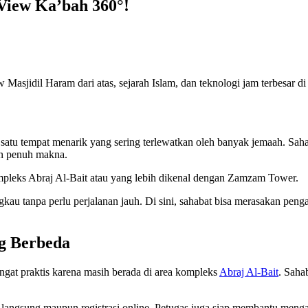
iew Ka’bah 360°!
jidil Haram dari atas, sejarah Islam, dan teknologi jam terbesar di 
 satu tempat menarik yang sering terlewatkan oleh banyak jemaah. Saha
dan penuh makna.
eks Abraj Al-Bait atau yang lebih dikenal dengan Zamzam Tower.
kau tanpa perlu perjalanan jauh. Di sini, sahabat bisa merasakan penga
g Berbeda
gat praktis karena masih berada di area kompleks
Abraj Al-Bait
. Saha
lian langsung maupun registrasi online. Petugas juga siap membantu me