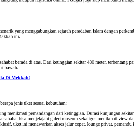
 menarik yang menggabungkan sejarah peradaban Islam dengan perkemb
Makkah ini.
abat berada di atas. Dari ketinggian sekitar 480 meter, terbentang pa
ri bawah.
da Di Mekkah!
rapa jenis tiket sesuai kebutuhan:
ng menikmati pemandangan dari ketinggian. Durasi kunjungan sekitar 20
a sahabat bisa menjelajahi galeri museum sekaligus menikmati view dari
lusif, tiket ini menawarkan akses jalur cepat, lounge privat, pemand