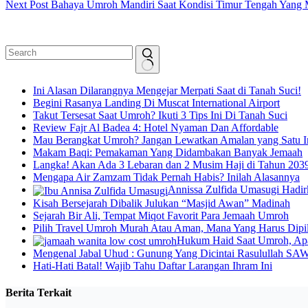
Next
Post
Bahaya Umroh Mandiri Saat Kondisi Timur Tengah Yang
Ini Alasan Dilarangnya Mengejar Merpati Saat di Tanah Suci!
Begini Rasanya Landing Di Muscat International Airport
Takut Tersesat Saat Umroh? Ikuti 3 Tips Ini Di Tanah Suci
Review Fajr Al Badea 4: Hotel Nyaman Dan Affordable
Mau Berangkat Umroh? Jangan Lewatkan Amalan yang Satu I
Makam Baqi: Pemakaman Yang Didambakan Banyak Jemaah
Langka! Akan Ada 3 Lebaran dan 2 Musim Haji di Tahun 203
Mengapa Air Zamzam Tidak Pernah Habis? Inilah Alasannya
Annissa Zulfida Umasugi Had
Kisah Bersejarah Dibalik Julukan “Masjid Awan” Madinah
Sejarah Bir Ali, Tempat Miqot Favorit Para Jemaah Umroh
Pilih Travel Umroh Murah Atau Aman, Mana Yang Harus Dipil
Hukum Haid Saat Umroh, Ap
Mengenal Jabal Uhud : Gunung Yang Dicintai Rasulullah SA
Hati-Hati Batal! Wajib Tahu Daftar Larangan Ihram Ini
Berita Terkait