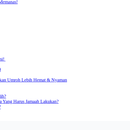
 Memanas!
ni!
9
irkan Umroh Lebih Hemat & Nyaman
ih?
a Yang Harus Jamaah Lakukan?
W