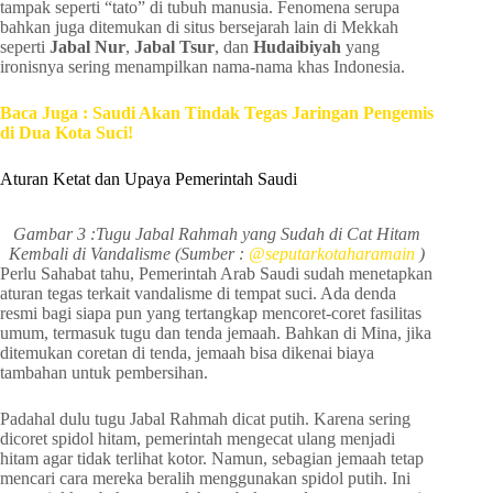
tampak seperti “tato” di tubuh manusia. Fenomena serupa
bahkan juga ditemukan di situs bersejarah lain di Mekkah
seperti
Jabal Nur
,
Jabal Tsur
, dan
Hudaibiyah
yang
ironisnya sering menampilkan nama-nama khas Indonesia.
Baca Juga : Saudi Akan Tindak Tegas Jaringan Pengemis
di Dua Kota Suci!
Aturan Ketat dan Upaya Pemerintah Saudi
Gambar 3 :Tugu Jabal Rahmah yang Sudah di Cat Hitam
Kembali di Vandalisme (Sumber :
@seputarkotaharamain
)
Perlu Sahabat tahu, Pemerintah Arab Saudi sudah menetapkan
aturan tegas terkait vandalisme di tempat suci. Ada denda
resmi bagi siapa pun yang tertangkap mencoret-coret fasilitas
umum, termasuk tugu dan tenda jemaah. Bahkan di Mina, jika
ditemukan coretan di tenda, jemaah bisa dikenai biaya
tambahan untuk pembersihan.
Padahal dulu tugu Jabal Rahmah dicat putih. Karena sering
dicoret spidol hitam, pemerintah mengecat ulang menjadi
hitam agar tidak terlihat kotor. Namun, sebagian jemaah tetap
mencari cara mereka beralih menggunakan spidol putih. Ini