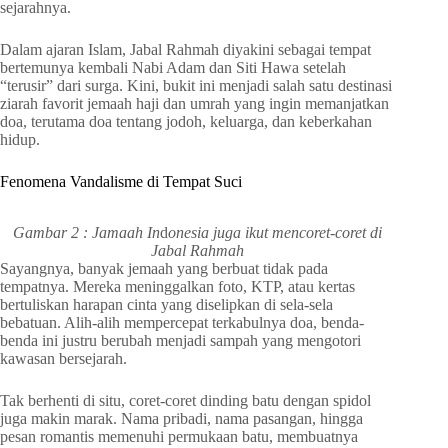
sejarahnya.
Dalam ajaran Islam, Jabal Rahmah diyakini sebagai tempat
bertemunya kembali Nabi Adam dan Siti Hawa setelah
“terusir” dari surga. Kini, bukit ini menjadi salah satu destinasi
ziarah favorit jemaah haji dan umrah yang ingin memanjatkan
doa, terutama doa tentang jodoh, keluarga, dan keberkahan
hidup.
Fenomena Vandalisme di Tempat Suci
Gambar 2 : Jamaah In
d
onesia juga ikut mencoret-coret di
Jabal Rahmah
Sayangnya, banyak jemaah yang berbuat tidak pada
tempatnya. Mereka meninggalkan foto, KTP, atau kertas
bertuliskan harapan cinta yang diselipkan di sela-sela
bebatuan. Alih-alih mempercepat terkabulnya doa, benda-
benda ini justru berubah menjadi sampah yang mengotori
kawasan bersejarah.
Tak berhenti di situ, coret-coret dinding batu dengan spidol
juga makin marak. Nama pribadi, nama pasangan, hingga
pesan romantis memenuhi permukaan batu, membuatnya