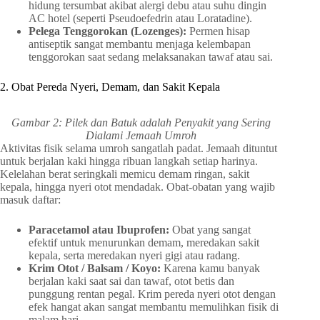
hidung tersumbat akibat alergi debu atau suhu dingin
AC hotel (seperti Pseudoefedrin atau Loratadine).
Pelega Tenggorokan (Lozenges):
Permen hisap
antiseptik sangat membantu menjaga kelembapan
tenggorokan saat sedang melaksanakan tawaf atau sai.
2. Obat Pereda Nyeri, Demam, dan Sakit Kepala
Gambar 2: Pilek dan Batuk adalah Penyakit yang Sering
Dialami Jemaah Umroh
Aktivitas fisik selama umroh sangatlah padat. Jemaah dituntut
untuk berjalan kaki hingga ribuan langkah setiap harinya.
Kelelahan berat seringkali memicu demam ringan, sakit
kepala, hingga nyeri otot mendadak. Obat-obatan yang wajib
masuk daftar:
Paracetamol atau Ibuprofen:
Obat yang sangat
efektif untuk menurunkan demam, meredakan sakit
kepala, serta meredakan nyeri gigi atau radang.
Krim Otot / Balsam / Koyo:
Karena kamu banyak
berjalan kaki saat sai dan tawaf, otot betis dan
punggung rentan pegal. Krim pereda nyeri otot dengan
efek hangat akan sangat membantu memulihkan fisik di
malam hari.