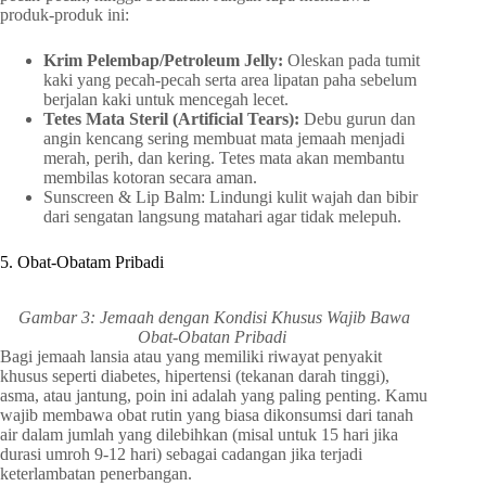
produk-produk ini:
Krim Pelembap/Petroleum Jelly:
Oleskan pada tumit
kaki yang pecah-pecah serta area lipatan paha sebelum
berjalan kaki untuk mencegah lecet.
Tetes Mata Steril (Artificial Tears):
Debu gurun dan
angin kencang sering membuat mata jemaah menjadi
merah, perih, dan kering. Tetes mata akan membantu
membilas kotoran secara aman.
Sunscreen & Lip Balm: Lindungi kulit wajah dan bibir
dari sengatan langsung matahari agar tidak melepuh.
5. Obat-Obatam Pribadi
Gambar 3: Jemaah dengan Kondisi Khusus Wajib Bawa
Obat-Obatan Pribadi
Bagi jemaah lansia atau yang memiliki riwayat penyakit
khusus seperti diabetes, hipertensi (tekanan darah tinggi),
asma, atau jantung, poin ini adalah yang paling penting. Kamu
wajib membawa obat rutin yang biasa dikonsumsi dari tanah
air dalam jumlah yang dilebihkan (misal untuk 15 hari jika
durasi umroh 9-12 hari) sebagai cadangan jika terjadi
keterlambatan penerbangan.