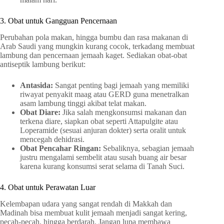
3. Obat untuk Gangguan Pencernaan
Perubahan pola makan, hingga bumbu dan rasa makanan di
Arab Saudi yang mungkin kurang cocok, terkadang membuat
lambung dan pencernaan jemaah kaget. Sediakan obat-obat
antiseptik lambung berikut:
Antasida:
Sangat penting bagi jemaah yang memiliki
riwayat penyakit maag atau GERD guna menetralkan
asam lambung tinggi akibat telat makan.
Obat Diare:
Jika salah mengkonsumsi makanan dan
terkena diare, siapkan obat seperti Attapulgite atau
Loperamide (sesuai anjuran dokter) serta oralit untuk
mencegah dehidrasi.
Obat Pencahar Ringan:
Sebaliknya, sebagian jemaah
justru mengalami sembelit atau susah buang air besar
karena kurang konsumsi serat selama di Tanah Suci.
4. Obat untuk Perawatan Luar
Kelembapan udara yang sangat rendah di Makkah dan
Madinah bisa membuat kulit jemaah menjadi sangat kering,
pecah-pecah, hingga berdarah. Jangan lupa membawa