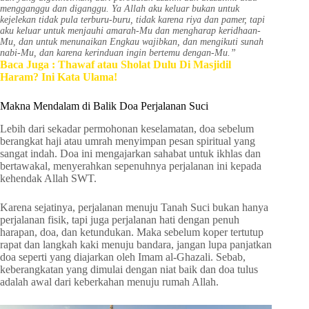
mengganggu dan diganggu. Ya Allah aku keluar bukan untuk
kejelekan tidak pula terburu-buru, tidak karena riya dan pamer, tapi
aku keluar untuk menjauhi amarah-Mu dan mengharap keridhaan-
Mu, dan untuk menunaikan Engkau wajibkan, dan mengikuti sunah
nabi-Mu, dan karena kerinduan ingin bertemu dengan-Mu.”
Baca Juga : Thawaf atau Sholat Dulu Di Masjidil
Haram? Ini Kata Ulama!
Makna Mendalam di Balik Doa Perjalanan Suci
Lebih dari sekadar permohonan keselamatan, doa sebelum
berangkat haji atau umrah menyimpan pesan spiritual yang
sangat indah. Doa ini mengajarkan sahabat untuk ikhlas dan
bertawakal, menyerahkan sepenuhnya perjalanan ini kepada
kehendak Allah SWT.
Karena sejatinya, perjalanan menuju Tanah Suci bukan hanya
perjalanan fisik, tapi juga perjalanan hati dengan penuh
harapan, doa, dan ketundukan. Maka sebelum koper tertutup
rapat dan langkah kaki menuju bandara, jangan lupa panjatkan
doa seperti yang diajarkan oleh Imam al-Ghazali. Sebab,
keberangkatan yang dimulai dengan niat baik dan doa tulus
adalah awal dari keberkahan menuju rumah Allah.