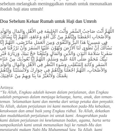
sebelum melangkah meninggalkan rumah untuk menunaikan
ibadah haji atau umrah!
Doa Sebelum Keluar Rumah untuk Haji dan Umroh
اللَّهُمَّ أَنْتَ صَاحِبُ السَّفَرِ وَأَنْتَ الخَلِيفَة فِي الأَهْلِ وَالمَالِ وَالوَلَدِ
وَالأَصْحَابِ احْفَظْنَا وَإِيَّاهُمْ مِنْ كُلِّ آفَةٍ وَعَاهَةٍ، اللَّهُمَّ إِنَّا نَسْأَلُكَ
فِي مَسِيرِنَا هَذَا البِرَّ وَالتَّقْوَى وَمِنَ العَمَلِ مَاتَرْضَى، اللَّهُمَّ إِنَّا
نَسْأَلُكَ أِنَّ تَطْوَى لَنَا الأَرْضَ وَتُهّوِّنَ عَلَيْنَا السَفَرَ وَأَنْ تَرْزُقْنَا فِي
سَفَرِنَا سَلَامَةَ الْبَدَنِ وَالدِّينِ وَالمَالِ وَتُبَلِّغْنَا حَجَّ بَيتِكَ وَزِيَارَةَ قَبْرِ
نَبِيِّكَ مُحَمَّدٍ صَلَّى اللهُ عَلَيهِ وَسَلَّمَ، اللَّهُمَّ إِنَّا نّعُوذُبِكَ مِنْ عَثَاِء
السَفَرِ وَكآبَةِ المُنْقَلِبِ وَسُوءِ النَّظَرِ فِي الأَهْلِ وَالمَالِ وَالوَلَدِ
وَالأصْحَابِ، اللَّهُمَّ اجْعَلْنَا وَإِيَّاهُمْ فِي جِوَارِكَ وَلَاتُسَلِّبْنَا وَإِيَّاهُمْ
نِعْمَتَكَ وَلَاتُغَيِّرْ مَا بِنَا وَبِهِمْ مِنْ عَافِيَتِكَ
Artinya:
“Ya Allah, Engkau adalah kawan dalam perjalanan, dan Engkau
adalah pengawas dalam menjaga keluarga, harta, anak, dan teman-
teman. Selamatkan kami dan mereka dari setiap petaka dan penyakit.
Ya Allah, dalam perjalanan ini kami memohon pada-Mu kebaikan,
ketakwaan dan amal baik yang Engkau ridhai. Ya Allah, dekatkan
dan mudahkanlah perjalanan ini untuk kami. Anugerahkan pada
kami dalam perjalanan ini keselamatan badan, agama, harta serta
sampaikanlah kami untuk menunaikan haji ke rumah-Mu dan
menziarahi makam Nabi-Mu Muhammad Saw. Ya Allah, kami